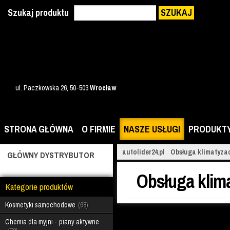
Szukaj produktu
SZUKAJ
ul. Paczkowska 26, 50-503
Wrocław
STRONA GŁÓWNA
O FIRMIE
NASZE USŁUGI
PRODUKT
autolider24.pl
Obsługa klimatyza
GŁÓWNY DYSTRYBUTOR
Obsługa klim
Kategorie produktów
Kosmetyki samochodowe
68
Chemia dla myjni - piany aktywne