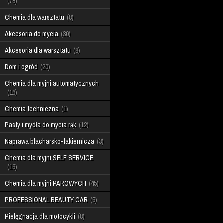
78
Chemia dla warsztatu
8
Akcesoria do mycia
30
Akcesoria dla warsztatu
8
Dom i ogród
20
Chemia dla myjni automatycznych
16
Chemia techniczna
1
Pasty i mydła do mycia rąk
12
Naprawa blacharsko-lakiernicza
3
Chemia dla myjni SELF SERVICE
16
Chemia dla myjni PAROWYCH
45
PROFESSIONAL BEAUTY CAR
5
Pielęgnacja dla motocykli
8