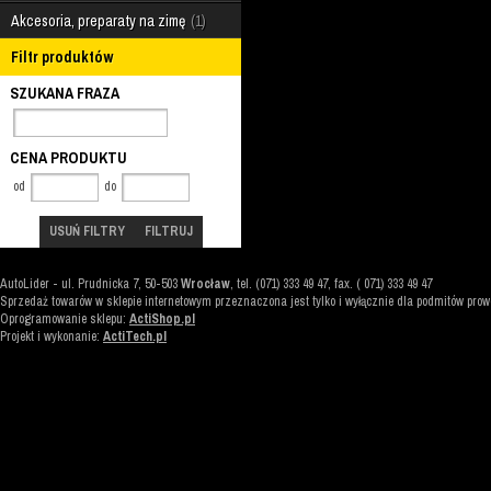
Akcesoria, preparaty na zimę
1
Filtr produktów
SZUKANA FRAZA
CENA PRODUKTU
od
do
USUŃ FILTRY
FILTRUJ
AutoLider
-
ul. Prudnicka 7
,
50-503
Wrocław
, tel. (071) 333 49 47, fax. ( 071) 333 49 47
Sprzedaż towarów w sklepie internetowym przeznaczona jest tylko i wyłącznie dla podmitów pro
Oprogramowanie sklepu:
ActiShop.pl
Projekt i wykonanie:
ActiTech.pl